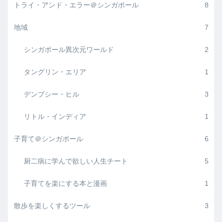
トライ・アンド・エラー＠シンガポール
8
地域
7
シンガポール異次元ワールド
2
タングリン・エリア
1
デンプシー・ヒル
3
リトル・インディア
1
子育て＠シンガポール
6
厨二病に学んで欲しい人生チート
5
子育てを楽にする本と漫画
1
散歩を楽しくするツール
3