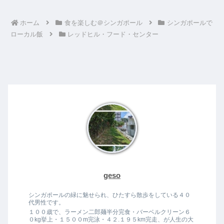
ホーム
食を楽しむ＠シンガポール
シンガポールで
ローカル飯
レッドヒル・フード・センター
geso
シンガポールの緑に魅せられ、ひたすら散歩をしている４０
代男性です。
１００歳で、ラーメン二郎麺半分完食・バーベルクリーン６
０kg挙上・１５００m完泳・４２.１９５km完走、が人生の大