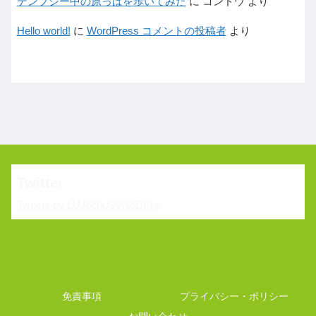
デンプシー中の原っぱを歩いてみた
に
コンドウ
より
Hello world!
に
WordPress コメントの投稿者
より
Twitter
Tweets by LUJ6UlU3VN6DPue
免責事項
プライバシー・ポリシー