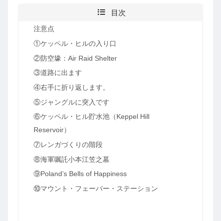
目次
注意点
①ケッペル・ヒルの入り口
②防空壕：Air Raid Shelter
③道路に出ます
④右手に折り返します。
⑤ジャングルに突入です
⑥ケッペル・ヒル貯水池（Keppel Hill
Reservoir）
⑦レンガづくりの階段
⑧海軍嘱託小本江笠之墓
⑨Poland’s Bells of Happiness
⑩マウント・フェーバー・ステーション