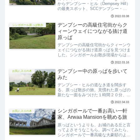
からデンプシー・ヒル（Dempsey Hill）
の最奥スポット、SCCデンプシー・フ
ィールド（SCC Dempsey Field）につ
2022.03.08
ながる（っているはずの）、地図に載っ
ていない裏道です。安全と猛犬に注意！
デンプシーの高級住宅街からク
シンガポール原っぱ散歩
ィーンウェイにつながる抜け道
原っぱ
デンプシーの高級住宅街からクィーンウ
ェイにつながる抜け道原っぱを見つけま
した。シンガポールお散歩現場からは以
上です。
2022.03.16
デンプシー中の原っぱを歩いて
お気に入りの木
みた
デンプシー・ヒルの道なき道を闊歩す
る、原っぱ散歩の旅。見慣れた原っぱの
新たな一面をみつけた１時間２０分、
５．５kmの旅でした。
2022.04.03
シンガポールで一番お高い一軒
お気に入りの木
家、Arwaa Mansionを眺める旅
原っぱというよりも、お城のある丘と言
ってよさそうなこちら。調べてみたら、
シンガポールで一番高級な大豪邸のよう
です。そんなArwaa Mansionと緑を楽し