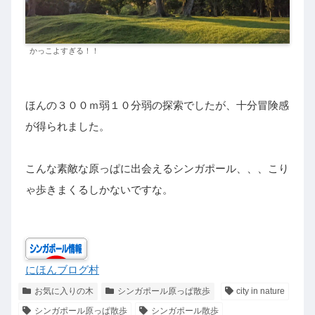
かっこよすぎる！！
ほんの３００ｍ弱１０分弱の探索でしたが、十分冒険感
が得られました。
こんな素敵な原っぱに出会えるシンガポール、、、こり
ゃ歩きまくるしかないですな。
にほんブログ村
お気に入りの木
シンガポール原っぱ散歩
city in nature
シンガポール原っぱ散歩
シンガポール散歩