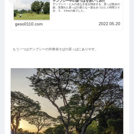
デンプシー中の原っぱを歩いてみた
デンプシー・ヒルの道なき道を闊歩する、原っぱ散歩の
旅。見慣れた原っぱの新たな一面をみつけた１時間２０
分、５．５kmの旅でした。
2022.05.20
geso0110.com
もう一つはデンプシーの外務省そばの原っぱにありやす。