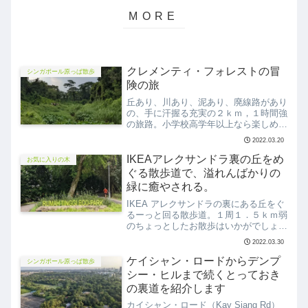
クレメンティ・フォレストの冒
シンガポール原っぱ散歩
険の旅
丘あり、川あり、泥あり、廃線路があり
の、手に汗握る充実の２ｋｍ，１時間強
の旅路。小学校高学年以上なら楽しめそ
うです。泥まみれになる覚悟と準備をし
2022.03.20
て、行く価値ありまくり！！
IKEAアレクサンドラ裏の丘をめ
お気に入りの木
ぐる散歩道で、溢れんばかりの
緑に癒やされる。
IKEA アレクサンドラの裏にある丘をぐ
るーっと回る散歩道。１周１．５ｋｍ弱
のちょっとしたお散歩はいかがでしょう
か。
2022.03.30
ケイシャン・ロードからデンプ
シンガポール原っぱ散歩
シー・ヒルまで続くとっておき
の裏道を紹介します
カイシャン・ロード（Kay Siang Rd）