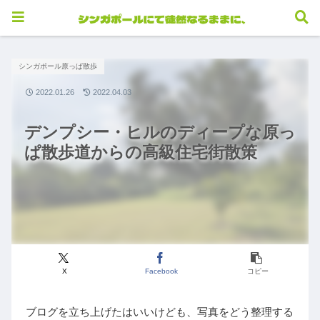
シンガポール原っぱ散歩
2022.01.26
2022.04.03
デンプシー・ヒルのディープな原っ
ぱ散歩道からの高級住宅街散策
X
Facebook
コピー
ブログを立ち上げたはいいけども、写真をどう整理する